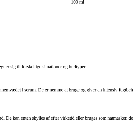
100 ml
er sig til forskellige situationer og hudtyper.
ennemvædet i serum. De er nemme at bruge og giver en intensiv fugtbehand
ud. De kan enten skylles af efter virketid eller bruges som natmasker, de