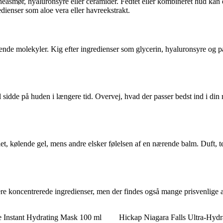
easmør, hyaluronsyre eller ceramider. Fedtet eller kombineret hud kan d
ienser som aloe vera eller havreekstrakt.
ndende molekyler. Kig efter ingredienser som glycerin, hyaluronsyre og 
sidde på huden i længere tid. Overvej, hvad der passer bedst ind i din 
let, kølende gel, mens andre elsker følelsen af en nærende balm. Duft, te
re koncentrerede ingredienser, men der findes også mange prisvenlige a
e Instant Hydrating Mask 100 ml
Hickap Niagara Falls Ultra-Hyd