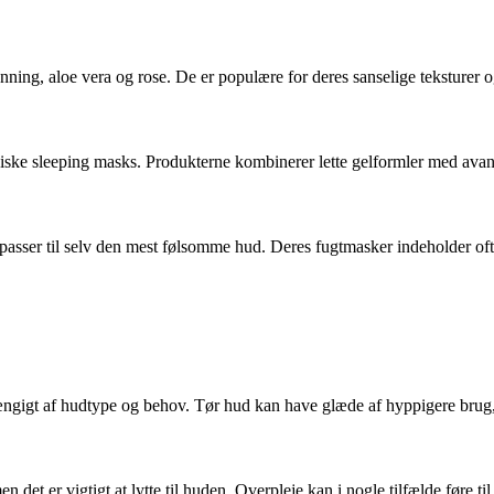
ng, aloe vera og rose. De er populære for deres sanselige teksturer og
iske sleeping masks. Produkterne kombinerer lette gelformler med avance
passer til selv den mest følsomme hud. Deres fugtmasker indeholder oft
ngigt af hudtype og behov. Tør hud kan have glæde af hyppigere brug
 det er vigtigt at lytte til huden. Overpleje kan i nogle tilfælde føre til