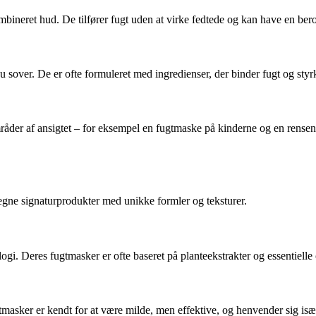
mbineret hud. De tilfører fugt uden at virke fedtede og kan have en berol
du sover. De er ofte formuleret med ingredienser, der binder fugt og sty
råder af ansigtet – for eksempel en fugtmaske på kinderne og en rense
egne signaturprodukter med unikke formler og teksturer.
. Deres fugtmasker er ofte baseret på planteekstrakter og essentielle o
masker er kendt for at være milde, men effektive, og henvender sig især 