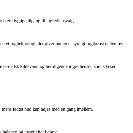
 bæredygtige tilgang til ingrediensvalg.
ret fugtteknologi, der giver huden et synligt fugtboost natten over.
e termalsk kildevand og beroligende ingredienser, som styrker
, mens fedtet hud kan nøjes med en gang imellem.
 ubalance, så justér efter behov.