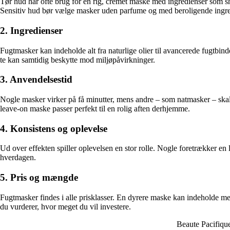
Tør hud har ofte brug for en rig, cremet maske med ingredienser som sh
Sensitiv hud bør vælge masker uden parfume og med beroligende ingred
2. Ingredienser
Fugtmasker kan indeholde alt fra naturlige olier til avancerede fugtbi
te kan samtidig beskytte mod miljøpåvirkninger.
3. Anvendelsestid
Nogle masker virker på få minutter, mens andre – som natmasker – skal 
leave-on maske passer perfekt til en rolig aften derhjemme.
4. Konsistens og oplevelse
Ud over effekten spiller oplevelsen en stor rolle. Nogle foretrækker en 
hverdagen.
5. Pris og mængde
Fugtmasker findes i alle prisklasser. En dyrere maske kan indeholde me
du vurderer, hvor meget du vil investere.
Beaute Pacifiqu