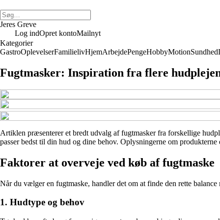
Jeres Greve
Log ind
Opret konto
Mailnyt
Kategorier
Gastro
Oplevelser
Familieliv
Hjem
Arbejde
Penge
Hobby
Motion
Sundhed
Fugtmasker: Inspiration fra flere hudplej
Artiklen præsenterer et bredt udvalg af fugtmasker fra forskellige hudpl
passer bedst til din hud og dine behov. Oplysningerne om produkterne er
Faktorer at overveje ved køb af fugtmaske
Når du vælger en fugtmaske, handler det om at finde den rette balance m
1. Hudtype og behov