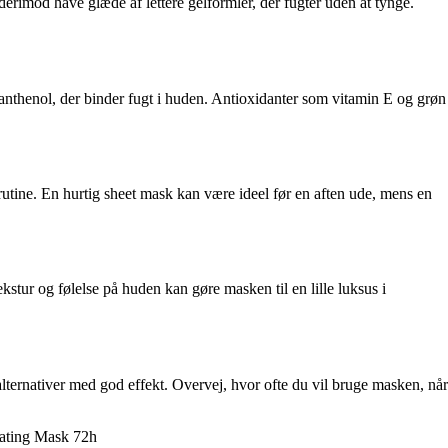
erimod have glæde af lettere gelformler, der fugter uden at tynge.
panthenol, der binder fugt i huden. Antioxidanter som vitamin E og grøn
rutine. En hurtig sheet mask kan være ideel før en aften ude, mens en
kstur og følelse på huden kan gøre masken til en lille luksus i
lternativer med god effekt. Overvej, hvor ofte du vil bruge masken, når
rating Mask 72h