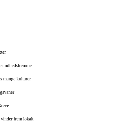
kter
m sundhedsfremme
ns mange kulturer
ugsvaner
Greve
vinder frem lokalt