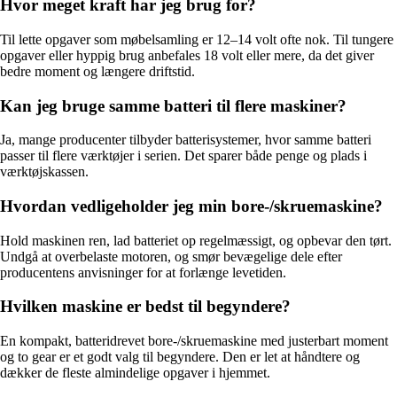
Hvor meget kraft har jeg brug for?
Til lette opgaver som møbelsamling er 12–14 volt ofte nok. Til tungere
opgaver eller hyppig brug anbefales 18 volt eller mere, da det giver
bedre moment og længere driftstid.
Kan jeg bruge samme batteri til flere maskiner?
Ja, mange producenter tilbyder batterisystemer, hvor samme batteri
passer til flere værktøjer i serien. Det sparer både penge og plads i
værktøjskassen.
Hvordan vedligeholder jeg min bore-/skruemaskine?
Hold maskinen ren, lad batteriet op regelmæssigt, og opbevar den tørt.
Undgå at overbelaste motoren, og smør bevægelige dele efter
producentens anvisninger for at forlænge levetiden.
Hvilken maskine er bedst til begyndere?
En kompakt, batteridrevet bore-/skruemaskine med justerbart moment
og to gear er et godt valg til begyndere. Den er let at håndtere og
dækker de fleste almindelige opgaver i hjemmet.