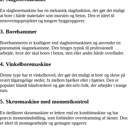
En slagboremaskine har en mekanisk slagfunktion, der gør det muligt
at bore i hårde materialer som mursten og beton. Den er ideel til
renoveringsprojekter og tungere byggeopgaver.
3. Borehammer
Borehammeren er kraftigere end slagboremaskinen og anvender en
pneumatisk slagmekanisme. Den bruges typisk til professionelt
arbejde, hvor der skal bores i beton, sten eller andre hårde overflader.
4. Vinkelboremaskine
Denne type har et vinkelhoved, der gør det muligt at bore og skrue på
svært tilgængelige steder, fx mellem bjælker eller i hjørner. Den er
populær blandt håndværkere og gør-det-selv-folk, der arbejder i trange
rum.
5. Skruemaskine med momentkontrol
En dedikeret skruemaskine er lettere end en kombimaskine og har
præcis momentindstilling, som forhindrer overstramning af skruer. Den
er ideel til montagearbejde og gentagne opgaver.