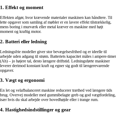
1. Effekt og moment
Effekten afgør, hvor krævende materialer maskinen kan håndtere. Til
lette opgaver som samling af møbler er en lavere effekt tilstrækkelig,
mens boring i murværk eller metal kræver en maskine med højt
moment og kraftig motor.
2. Batteri eller ledning
Ledningsfrie modeller giver stor bevægelsesfrihed og er ideelle til
arbejde uden adgang til strøm. Batteriets kapacitet måles i ampere-timer
(Ah) – jo højere tal, desto længere driftstid. Ledningsførte maskiner
leverer derimod konstant kraft og egner sig godt til længerevarende
opgaver.
3. Vægt og ergonomi
En let og velafbalanceret maskine reducerer træthed ved længere tids
brug. Overvej modeller med gummibelagte greb og god vægtfordeling,
især hvis du skal arbejde over hovedhøjde eller i trange rum.
4. Hastighedsindstillinger og gear