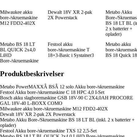
Milwaukee akku
Dewalt 18V XR 2-pak
Metabo Akku
bore-/skruemaskine
2X Powerstack
Bore-/Skruemas
M12 FDD2-402X
BS 18 LT BL (i
2 x batterier +
oplader)
Metabo BS 18 LT
Festool akku
Metabo akku
BL QUICK 2x4,0
bore-/skruemaskine T
bore-/skruemask
LiHD
18+3-Basic i Systainer3
BS 18 Quick 1
Bore-/skruemaskine
Produktbeskrivelser
Metabo PowerMAXXÂ BSÂ 12 solo Akku bore-/skruemaskine
Festool Akku bore-/skruemaskine C 18 HPC 4,0 I-Set
Bosch akku slagboremaskine GSB 18V-90 C 2X4,0AH PROCORE
GAL 18V-40 L-BOXX COMO
Milwaukee akku bore-/skruemaskine M12 FDD2-402X
Dewalt 18V XR 2-pak 2X Powerstack
Metabo Akku Bore-/Skruemaskine BS 18 LT BL (inkl. 2 x batterier +
oplader)
Festool Akku bore-/skruemaskine TXS 12 2,5-Set
Metabo BS 18 LT BL QUICK 2x4,0 LiHD Bore-/skruemaskine