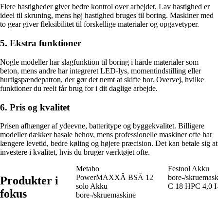
Flere hastigheder giver bedre kontrol over arbejdet. Lav hastighed er
ideel til skruning, mens høj hastighed bruges til boring. Maskiner med
to gear giver fleksibilitet til forskellige materialer og opgavetyper.
5. Ekstra funktioner
Nogle modeller har slagfunktion til boring i hårde materialer som
beton, mens andre har integreret LED-lys, momentindstilling eller
hurtigspændepatron, der gør det nemt at skifte bor. Overvej, hvilke
funktioner du reelt får brug for i dit daglige arbejde.
6. Pris og kvalitet
Prisen afhænger af ydeevne, batteritype og byggekvalitet. Billigere
modeller dækker basale behov, mens professionelle maskiner ofte har
længere levetid, bedre køling og højere præcision. Det kan betale sig at
investere i kvalitet, hvis du bruger værktøjet ofte.
Metabo
Festool Akku
PowerMAXXÂ BSÂ 12
bore-/skruemask
Produkter i
solo Akku
C 18 HPC 4,0 I
fokus
bore-/skruemaskine