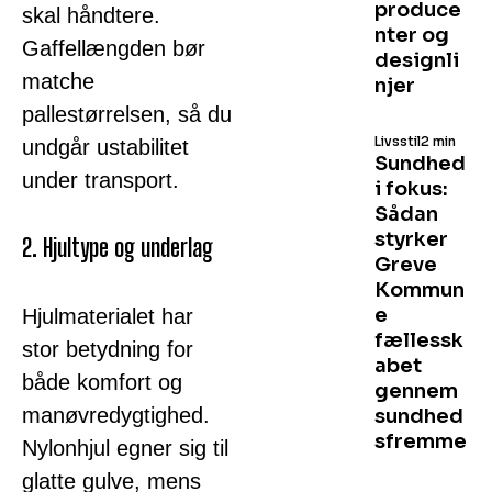
produce
skal håndtere.
nter og
Gaffellængden bør
designli
matche
njer
pallestørrelsen, så du
Livsstil
2 min
undgår ustabilitet
Sundhed
under transport.
i fokus:
Sådan
styrker
2. Hjultype og underlag
Greve
Kommun
e
Hjulmaterialet har
fællessk
stor betydning for
abet
både komfort og
gennem
manøvredygtighed.
sundhed
sfremme
Nylonhjul egner sig til
glatte gulve, mens