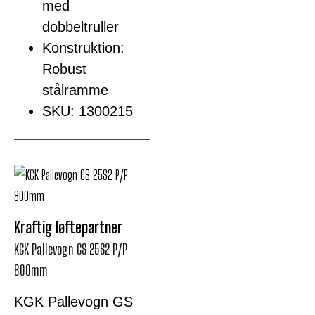
med
dobbeltruller
Konstruktion:
Robust
stålramme
SKU: 1300215
Kraftig løftepartner
KGK Pallevogn GS 25S2 P/P
800mm
KGK Pallevogn GS