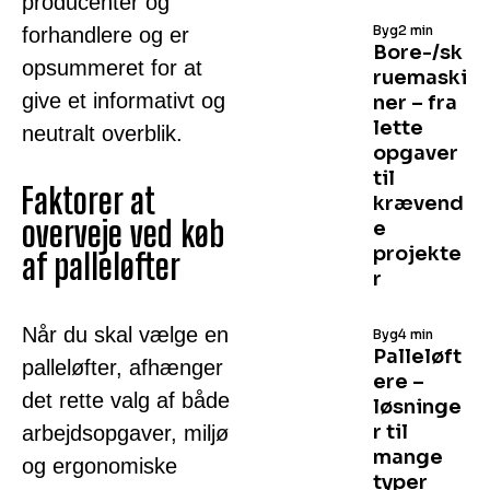
producenter og
Byg
2 min
forhandlere og er
Bore-/sk
opsummeret for at
ruemaski
give et informativt og
ner – fra
lette
neutralt overblik.
opgaver
til
Faktorer at
krævend
overveje ved køb
e
projekte
af palleløfter
r
Når du skal vælge en
Byg
4 min
Palleløft
palleløfter, afhænger
ere –
det rette valg af både
løsninge
r til
arbejdsopgaver, miljø
mange
og ergonomiske
typer