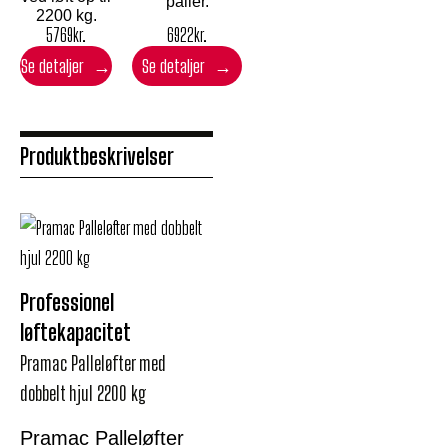
paller.
2200 kg.
6922
kr.
5769
kr.
Se detaljer
Se detaljer
Produktbeskrivelser
Professionel
løftekapacitet
Pramac Palleløfter med
dobbelt hjul 2200 kg
Pramac Palleløfter