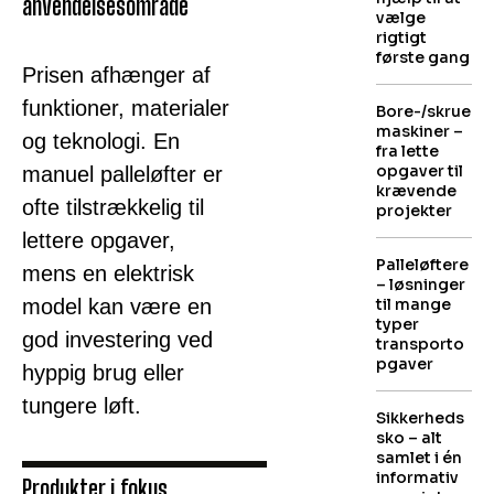
anvendelsesområde
vælge
rigtigt
første gang
Prisen afhænger af
funktioner, materialer
Bore-/skrue
maskiner –
og teknologi. En
fra lette
opgaver til
manuel palleløfter er
krævende
ofte tilstrækkelig til
projekter
lettere opgaver,
Palleløftere
mens en elektrisk
– løsninger
model kan være en
til mange
typer
god investering ved
transporto
pgaver
hyppig brug eller
tungere løft.
Sikkerheds
sko – alt
samlet i én
informativ
Produkter i fokus