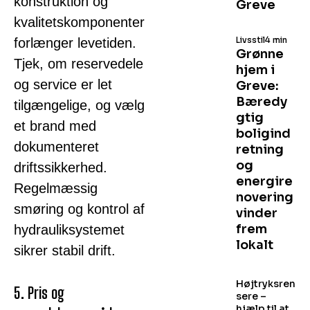
konstruktion og
Greve
kvalitetskomponenter
Livsstil
4 min
forlænger levetiden.
Grønne
Tjek, om reservedele
hjem i
og service er let
Greve:
Bæredy
tilgængelige, og vælg
gtig
et brand med
boligind
dokumenteret
retning
og
driftssikkerhed.
energire
Regelmæssig
novering
smøring og kontrol af
vinder
frem
hydrauliksystemet
lokalt
sikrer stabil drift.
Højtryksren
5. Pris og
sere –
hjælp til at