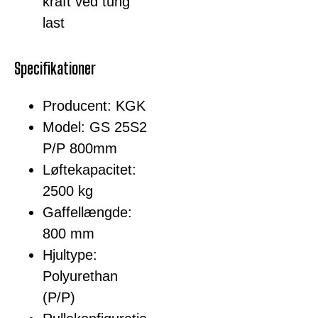
kraft ved tung
last
Specifikationer
Producent: KGK
Model: GS 25S2
P/P 800mm
Løftekapacitet:
2500 kg
Gaffellængde:
800 mm
Hjultype:
Polyurethan
(P/P)