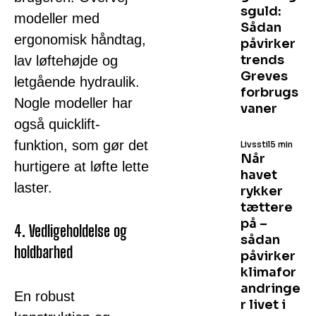
sguld:
modeller med
Sådan
ergonomisk håndtag,
påvirker
trends
lav løftehøjde og
Greves
letgående hydraulik.
forbrugs
Nogle modeller har
vaner
også quicklift-
funktion, som gør det
Livsstil
5 min
Når
hurtigere at løfte lette
havet
laster.
rykker
tættere
på –
4. Vedligeholdelse og
sådan
holdbarhed
påvirker
klimafor
andringe
En robust
r livet i