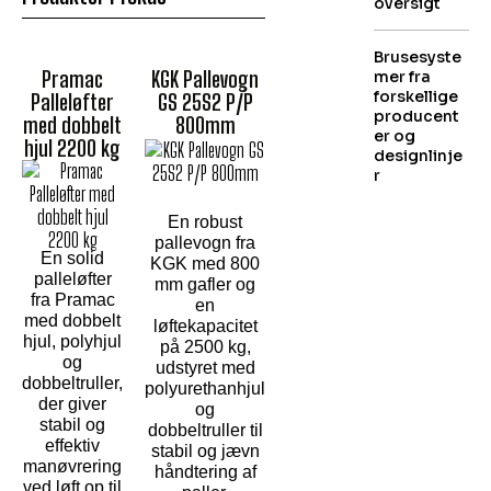
oversigt
Brusesyste
Pramac
KGK Pallevogn
mer fra
forskellige
Palleløfter
GS 25S2 P/P
producent
med dobbelt
800mm
er og
hjul 2200 kg
designlinje
r
En robust
pallevogn fra
En solid
KGK med 800
palleløfter
mm gafler og
fra Pramac
en
med dobbelt
løftekapacitet
hjul, polyhjul
på 2500 kg,
og
udstyret med
dobbeltruller,
polyurethanhjul
der giver
og
stabil og
dobbeltruller til
effektiv
stabil og jævn
manøvrering
håndtering af
ved løft op til