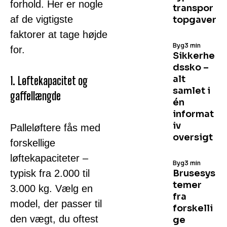
forhold. Her er nogle
transpor
af de vigtigste
topgaver
faktorer at tage højde
Byg
3 min
for.
Sikkerhe
dssko –
alt
1. Løftekapacitet og
samlet i
gaffellængde
én
informat
iv
Palleløftere fås med
oversigt
forskellige
løftekapaciteter –
Byg
3 min
typisk fra 2.000 til
Brusesys
temer
3.000 kg. Vælg en
fra
model, der passer til
forskelli
den vægt, du oftest
ge