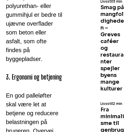
Livsstil
3 min
polyurethan- eller
Smag på
mangfol
gummihjul er bedre til
dighede
ujævne overflader
n –
som beton eller
Greves
asfalt, som ofte
caféer
og
findes på
restaura
byggepladser.
nter
spejler
byens
3. Ergonomi og betjening
mange
kulturer
En god palleløfter
skal være let at
Livsstil
2 min
Fra
betjene og reducere
minimali
belastningen på
sme til
genbrug
brugeren. Overvej