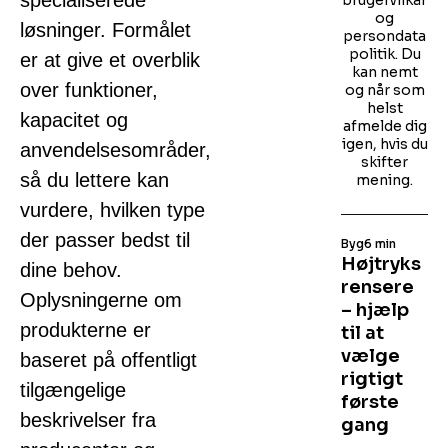
specialiserede
brugervilkår
og
løsninger. Formålet
persondata
politik. Du
er at give et overblik
kan nemt
over funktioner,
og når som
helst
kapacitet og
afmelde dig
igen, hvis du
anvendelsesområder,
skifter
så du lettere kan
mening.
vurdere, hvilken type
der passer bedst til
Byg
6 min
Højtryks
dine behov.
rensere
Oplysningerne om
– hjælp
produkterne er
til at
vælge
baseret på offentligt
rigtigt
tilgængelige
første
beskrivelser fra
gang